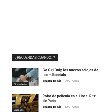
¿RECUERDAS CUANDO…?
Go Girl Only, los nuevos relojes de
los millennials
Beatriz Badás
-
09/01/2018
Novedades
Robo de película en el Hotel Ritz
de París
Beatriz Badás
-
12/01/2018
Sucesos