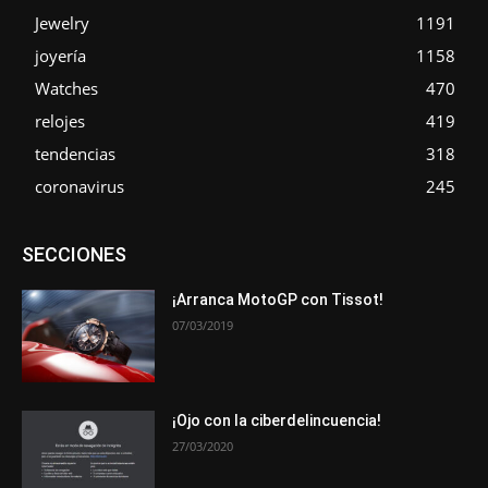
Jewelry
1191
joyería
1158
Watches
470
relojes
419
tendencias
318
coronavirus
245
Asociaciones
Empresa
En tendencia
Entrevistas
SECCIONES
Eventos
Exposiciones
Ferias
Formación
In memoriam
La Pluma de Pedro Pérez
Metales
Novedades
Opiniones
Premios
Secciones
Sucesos
¡Arranca MotoGP con Tissot!
07/03/2019
Más
¡Ojo con la ciberdelincuencia!
27/03/2020