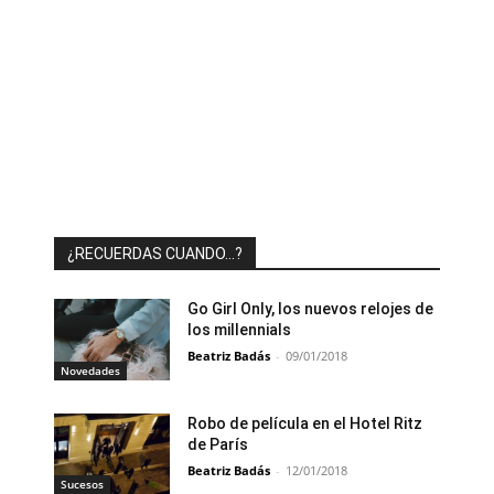
¿RECUERDAS CUANDO…?
Go Girl Only, los nuevos relojes de
los millennials
Beatriz Badás
-
09/01/2018
Novedades
Robo de película en el Hotel Ritz
de París
Beatriz Badás
-
12/01/2018
Sucesos