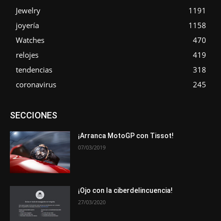
Jewelry
1191
joyería
1158
Watches
470
relojes
419
tendencias
318
coronavirus
245
Asociaciones
Empresa
En tendencia
Entrevistas
SECCIONES
Eventos
Exposiciones
Ferias
Formación
In memoriam
La Pluma de Pedro Pérez
Metales
Novedades
Opiniones
Premios
Secciones
Sucesos
¡Arranca MotoGP con Tissot!
07/03/2019
Más
¡Ojo con la ciberdelincuencia!
27/03/2020