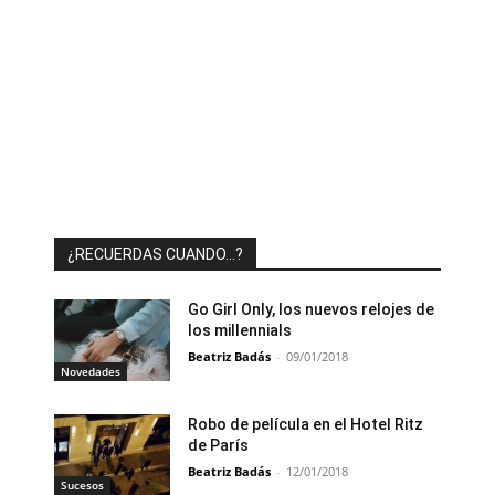
¿RECUERDAS CUANDO…?
Go Girl Only, los nuevos relojes de
los millennials
Beatriz Badás
-
09/01/2018
Novedades
Robo de película en el Hotel Ritz
de París
Beatriz Badás
-
12/01/2018
Sucesos