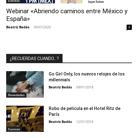
Eventos
Webinar «Abriendo caminos entre México y
España»
Beatriz Badás
-
30/07/2020
0
¿RECUERDAS CUANDO…?
Go Girl Only, los nuevos relojes de los
millennials
Beatriz Badás
-
09/01/2018
Novedades
Robo de película en el Hotel Ritz de
París
Beatriz Badás
-
12/01/2018
Sucesos