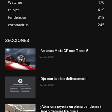
Watches
470
relojes
419
tendencias
318
coronavirus
245
Asociaciones
Empresa
En tendencia
Entrevistas
SECCIONES
Eventos
Exposiciones
Ferias
Formación
In memoriam
La Pluma de Pedro Pérez
Metales
Novedades
Opiniones
Premios
Secciones
Sucesos
¡Arranca MotoGP con Tissot!
07/03/2019
Más
¡Ojo con la ciberdelincuencia!
27/03/2020
¿Abrir una joyería en plena pandemia?;
Deoro demuestra que sí