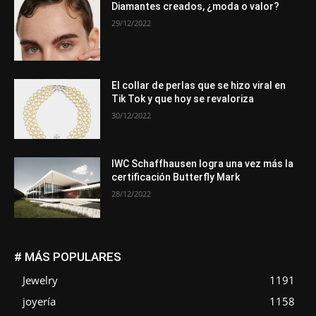
Diamantes creados, ¿moda o valor?
29/12/2022
El collar de perlas que se hizo viral en
Tik Tok y que hoy se revaloriza
30/12/2022
IWC Schaffhausen logra una vez más la
certificación Butterfly Mark
28/12/2022
# MÁS POPULARES
Jewelry
1191
joyería
1158