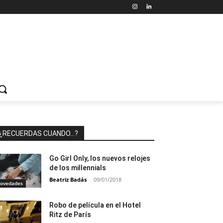
¿RECUERDAS CUANDO…?
Go Girl Only, los nuevos relojes
de los millennials
Beatriz Badás
-
09/01/2018
ovedades
Robo de película en el Hotel
Ritz de París