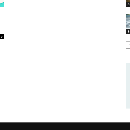
S
E
0