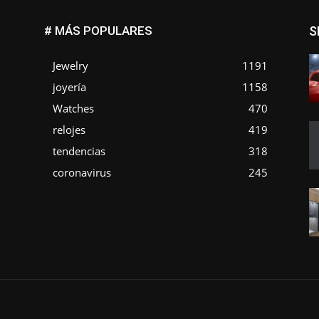
# MÁS POPULARES
S
Jewelry
1191
joyería
1158
Watches
470
o
relojes
419
tendencias
318
coronavirus
245