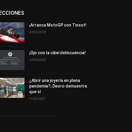
Asociaciones
Empresa
En tendencia
ECCIONES
Entrevistas
Eventos
Exposiciones
Ferias
Formación
In memoriam
La Pluma de Pedro Pérez
Metales
¡Arranca MotoGP con Tissot!
Novedades
Opiniones
Premios
07/03/2019
Secciones
Sucesos
Más
¡Ojo con la ciberdelincuencia!
27/03/2020
¿Abrir una joyería en plena
pandemia?; Deoro demuestra
que sí
11/02/2021