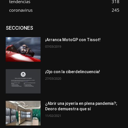
tendencias
318
coronavirus
245
Asociaciones
Empresa
En tendencia
Entrevistas
SECCIONES
Eventos
Exposiciones
Ferias
Formación
In memoriam
La Pluma de Pedro Pérez
Metales
Novedades
Opiniones
Premios
Secciones
Sucesos
¡Arranca MotoGP con Tissot!
07/03/2019
Más
¡Ojo con la ciberdelincuencia!
27/03/2020
¿Abrir una joyería en plena pandemia?;
Deoro demuestra que sí
11/02/2021