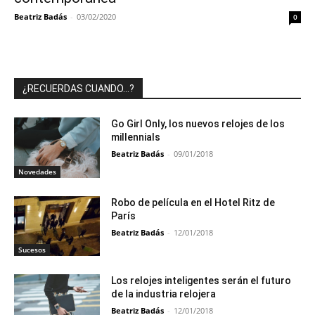
Beatriz Badás
-
03/02/2020
0
¿RECUERDAS CUANDO…?
Go Girl Only, los nuevos relojes de los
millennials
Beatriz Badás
-
09/01/2018
Novedades
Robo de película en el Hotel Ritz de
París
Beatriz Badás
-
12/01/2018
Sucesos
Los relojes inteligentes serán el futuro
de la industria relojera
Beatriz Badás
-
12/01/2018