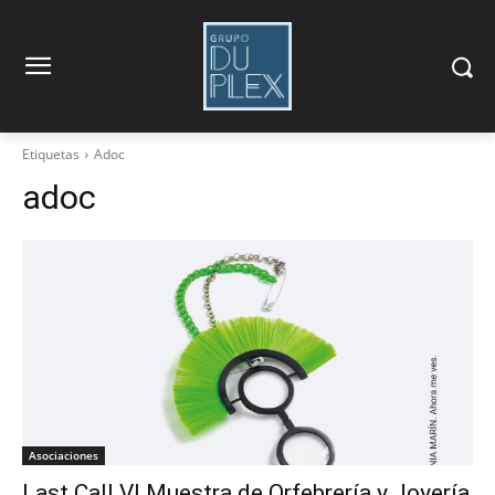
Etiquetas
Adoc
adoc
Asociaciones
Last Call VI Muestra de Orfebrería y Joyería