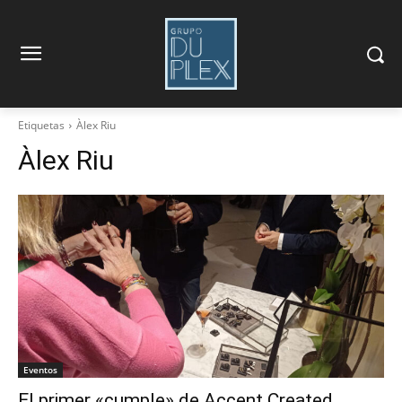
Etiquetas
Àlex Riu
Àlex Riu
Eventos
El primer «cumple» de Accent Created