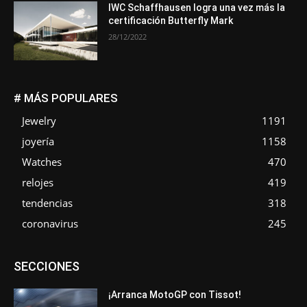
IWC Schaffhausen logra una vez más la
certificación Butterfly Mark
28/12/2022
# MÁS POPULARES
Jewelry
1191
joyería
1158
Watches
470
relojes
419
tendencias
318
coronavirus
245
Asociaciones
Empresa
En tendencia
Entrevistas
SECCIONES
Eventos
Exposiciones
Ferias
Formación
In memoriam
La Pluma de Pedro Pérez
Metales
Novedades
Opiniones
Premios
Secciones
Sucesos
¡Arranca MotoGP con Tissot!