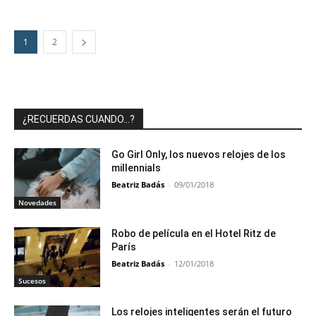
1
2
¿RECUERDAS CUANDO…?
Go Girl Only, los nuevos relojes de los
millennials
Beatriz Badás
-
09/01/2018
Novedades
Robo de película en el Hotel Ritz de
París
Beatriz Badás
-
12/01/2018
Sucesos
Los relojes inteligentes serán el futuro