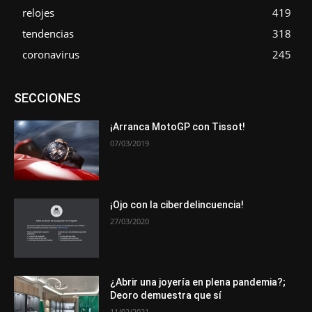
relojes
419
tendencias
318
coronavirus
245
Asociaciones
Empresa
En tendencia
Entrevistas
SECCIONES
Eventos
Exposiciones
Ferias
Formación
In memoriam
La Pluma de Pedro Pérez
Metales
Novedades
Opiniones
Premios
Secciones
Sucesos
¡Arranca MotoGP con Tissot!
07/03/2019
Más
¡Ojo con la ciberdelincuencia!
27/03/2020
¿Abrir una joyería en plena pandemia?;
Deoro demuestra que sí
11/02/2021