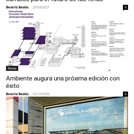
Beatriz Badás
-
25/03/2021
0
Ferias
Ambiente augura una próxima edición con
éxito
Beatriz Badás
-
02/12/2020
0