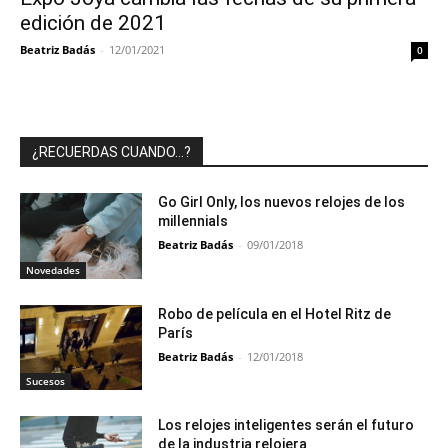
edición de 2021
Beatriz Badás
-
12/01/2021
0
¿RECUERDAS CUANDO…?
Go Girl Only, los nuevos relojes de los
millennials
Beatriz Badás
-
09/01/2018
Novedades
Robo de película en el Hotel Ritz de
París
Beatriz Badás
-
12/01/2018
Sucesos
Los relojes inteligentes serán el futuro
de la industria relojera