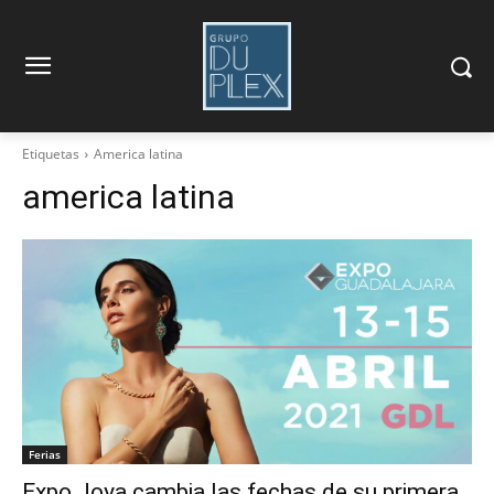
Etiquetas
America latina
america latina
Ferias
Expo Joya cambia las fechas de su primera