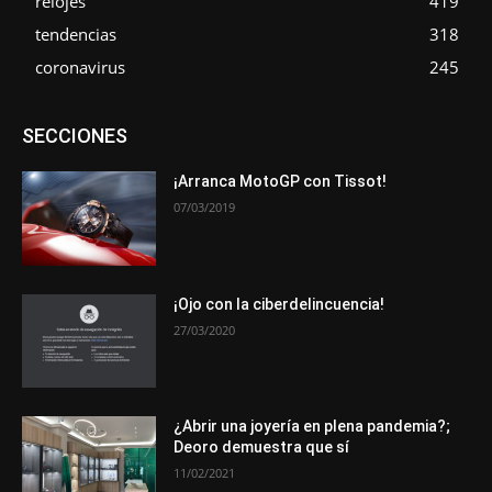
relojes
419
tendencias
318
coronavirus
245
Asociaciones
Empresa
En tendencia
Entrevistas
SECCIONES
Eventos
Exposiciones
Ferias
Formación
In memoriam
La Pluma de Pedro Pérez
Metales
Novedades
Opiniones
Premios
Secciones
Sucesos
¡Arranca MotoGP con Tissot!
07/03/2019
Más
¡Ojo con la ciberdelincuencia!
27/03/2020
¿Abrir una joyería en plena pandemia?;
Deoro demuestra que sí
11/02/2021