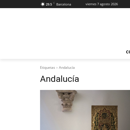
C
viernes 7 agosto 2026
29.5
Barcelona
C
Etiquetas
Andalucía
Andalucía