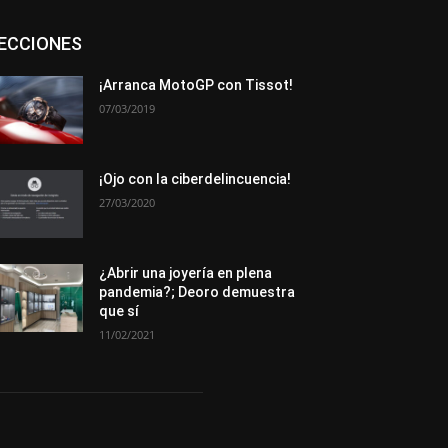
Asociaciones
Empresa
En tendencia
ECCIONES
Entrevistas
Eventos
Exposiciones
Ferias
Formación
In memoriam
La Pluma de Pedro Pérez
Metales
¡Arranca MotoGP con Tissot!
Novedades
Opiniones
Premios
07/03/2019
Secciones
Sucesos
Más
¡Ojo con la ciberdelincuencia!
27/03/2020
¿Abrir una joyería en plena
pandemia?; Deoro demuestra
que sí
11/02/2021