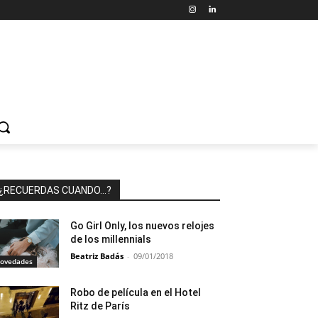
¿RECUERDAS CUANDO…?
Go Girl Only, los nuevos relojes
de los millennials
Beatriz Badás
-
09/01/2018
ovedades
Robo de película en el Hotel
Ritz de París