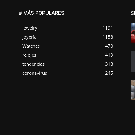
# MÁS POPULARES
S
Jewelry
1191
joyería
1158
Watches
470
o
relojes
419
tendencias
318
coronavirus
245