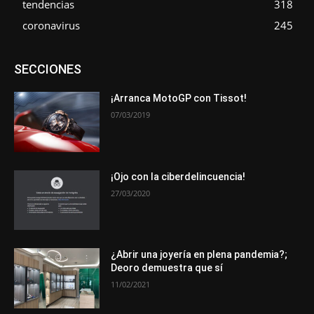
tendencias
318
coronavirus
245
Asociaciones
Empresa
En tendencia
Entrevistas
SECCIONES
Eventos
Exposiciones
Ferias
Formación
In memoriam
La Pluma de Pedro Pérez
Metales
Novedades
Opiniones
Premios
Secciones
Sucesos
¡Arranca MotoGP con Tissot!
07/03/2019
Más
¡Ojo con la ciberdelincuencia!
27/03/2020
¿Abrir una joyería en plena pandemia?;
Deoro demuestra que sí
11/02/2021