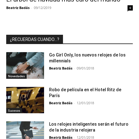
Beatriz Badás
-
09/12/2019
0
¿RECUERDAS CUANDO…?
Go Girl Only, los nuevos relojes de los
millennials
Beatriz Badás
-
09/01/2018
Novedades
Robo de película en el Hotel Ritz de
París
Beatriz Badás
-
12/01/2018
Sucesos
Los relojes inteligentes serán el futuro
de la industria relojera
Beatriz Badás
-
12/01/2018