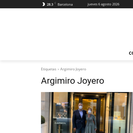
C
jueves 6 agosto 2026
28.3
Barcelona
C
Etiquetas
Argimiro Joyero
Argimiro Joyero