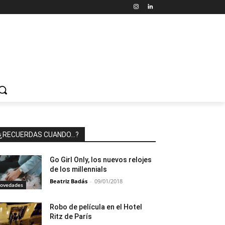
¿RECUERDAS CUANDO…?
Go Girl Only, los nuevos relojes
de los millennials
Beatriz Badás
-
09/01/2018
ovedades
Robo de película en el Hotel
Ritz de París