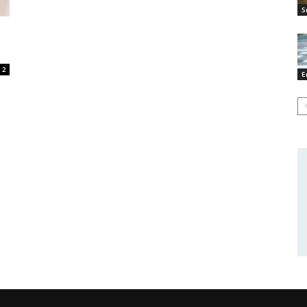
S
2
E