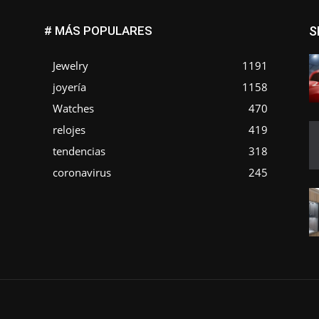
# MÁS POPULARES
S
Jewelry
1191
joyería
1158
Watches
470
o
relojes
419
tendencias
318
coronavirus
245