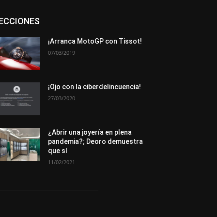
Asociaciones
Empresa
En tendencia
ECCIONES
Entrevistas
Eventos
Exposiciones
Ferias
Formación
In memoriam
La Pluma de Pedro Pérez
Metales
¡Arranca MotoGP con Tissot!
Novedades
Opiniones
Premios
07/03/2019
Secciones
Sucesos
Más
¡Ojo con la ciberdelincuencia!
27/03/2020
¿Abrir una joyería en plena
pandemia?; Deoro demuestra
que sí
11/02/2021