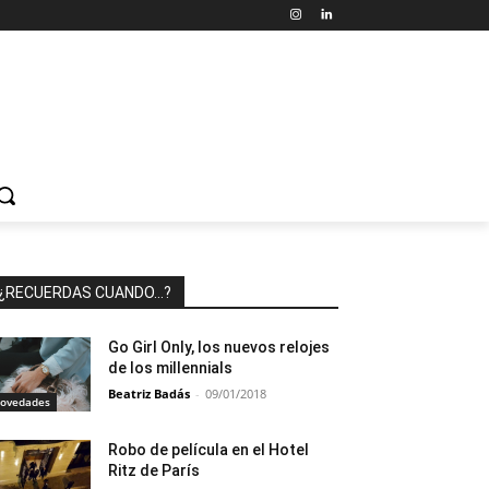
¿RECUERDAS CUANDO…?
Go Girl Only, los nuevos relojes
de los millennials
Beatriz Badás
-
09/01/2018
ovedades
Robo de película en el Hotel
Ritz de París