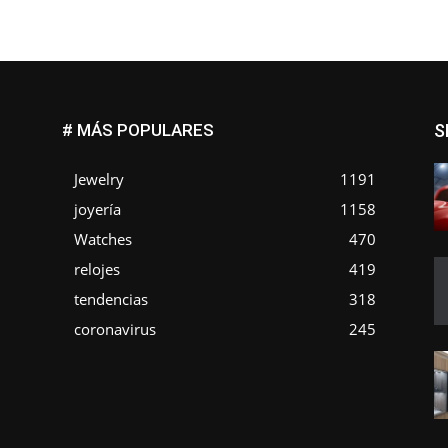
# MÁS POPULARES
S
Jewelry
1191
joyería
1158
Watches
470
o
relojes
419
tendencias
318
coronavirus
245