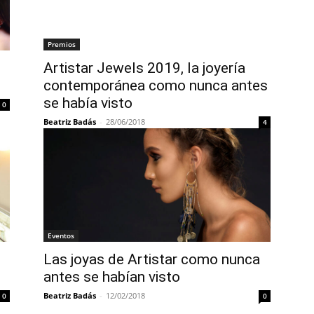
Premios
Artistar Jewels 2019, la joyería
contemporánea como nunca antes
se había visto
0
Beatriz Badás
-
28/06/2018
4
Eventos
Las joyas de Artistar como nunca
antes se habían visto
Beatriz Badás
-
12/02/2018
0
0