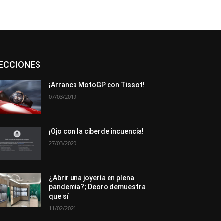
Asociaciones
Empresa
En tendencia
ECCIONES
Entrevistas
Eventos
Exposiciones
Ferias
Formación
In memoriam
La Pluma de Pedro Pérez
Metales
¡Arranca MotoGP con Tissot!
Novedades
Opiniones
Premios
07/03/2019
Secciones
Sucesos
Más
¡Ojo con la ciberdelincuencia!
27/03/2020
¿Abrir una joyería en plena
pandemia?; Deoro demuestra
que sí
11/02/2021