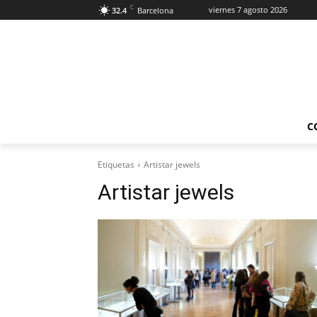
C
viernes 7 agosto 2026
32.4
Barcelona
C
Etiquetas
Artistar jewels
Artistar jewels