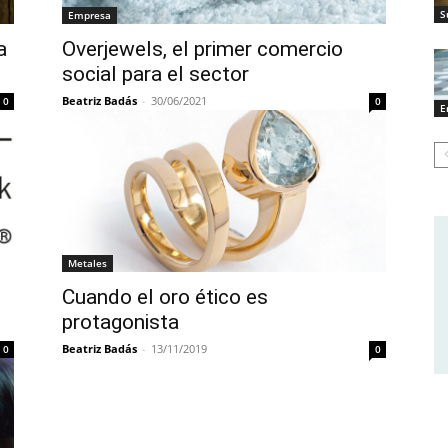
S
Empresa
a
Overjewels, el primer comercio
social para el sector
Beatriz Badás
-
30/06/2021
0
0
E
Metales
Cuando el oro ético es
protagonista
Beatriz Badás
-
13/11/2019
0
0