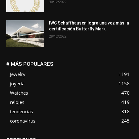
30/12/2022
IWC Schaffhausen logra una vez más la
certificación Butterfly Mark
28/12/2022
# MÁS POPULARES
Jewelry
1191
joyería
1158
Watches
470
relojes
419
tendencias
318
coronavirus
245
Asociaciones
Empresa
En tendencia
Entrevistas