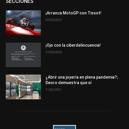
SECCIONES
Eventos
Exposiciones
Ferias
Formación
In memoriam
La Pluma de Pedro Pérez
Metales
Novedades
Opiniones
Premios
Secciones
Sucesos
¡Arranca MotoGP con Tissot!
07/03/2019
Más
¡Ojo con la ciberdelincuencia!
27/03/2020
¿Abrir una joyería en plena pandemia?;
Deoro demuestra que sí
11/02/2021