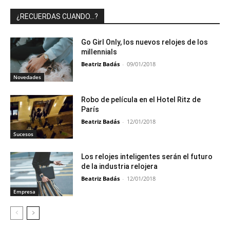
¿RECUERDAS CUANDO…?
Go Girl Only, los nuevos relojes de los
millennials
Beatriz Badás
-
09/01/2018
Novedades
Robo de película en el Hotel Ritz de
París
Beatriz Badás
-
12/01/2018
Sucesos
Los relojes inteligentes serán el futuro
de la industria relojera
Beatriz Badás
-
12/01/2018
Empresa