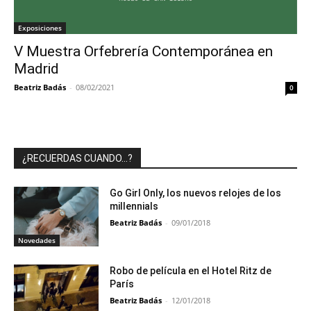
Exposiciones
V Muestra Orfebrería Contemporánea en
Madrid
Beatriz Badás
-
08/02/2021
0
¿RECUERDAS CUANDO…?
Go Girl Only, los nuevos relojes de los
millennials
Beatriz Badás
-
09/01/2018
Novedades
Robo de película en el Hotel Ritz de
París
Beatriz Badás
-
12/01/2018