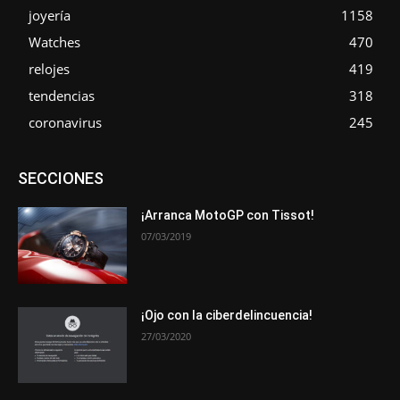
joyería
1158
Watches
470
relojes
419
tendencias
318
coronavirus
245
Asociaciones
Empresa
En tendencia
Entrevistas
SECCIONES
Eventos
Exposiciones
Ferias
Formación
In memoriam
La Pluma de Pedro Pérez
Metales
Novedades
Opiniones
Premios
Secciones
Sucesos
¡Arranca MotoGP con Tissot!
07/03/2019
Más
¡Ojo con la ciberdelincuencia!
27/03/2020