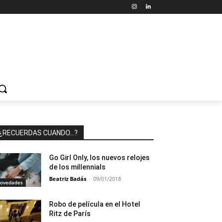
¿RECUERDAS CUANDO…?
Go Girl Only, los nuevos relojes
de los millennials
Beatriz Badás
-
09/01/2018
ovedades
Robo de película en el Hotel
Ritz de París