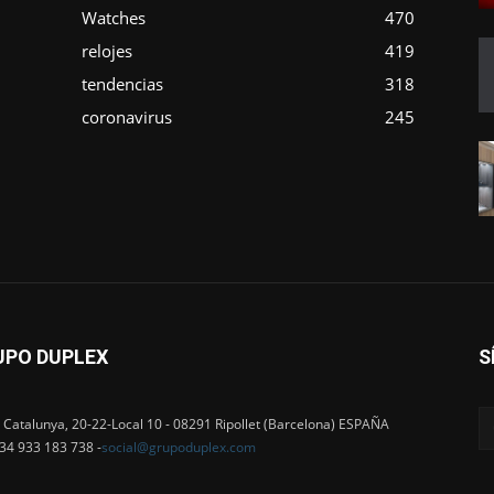
Watches
470
o
relojes
419
tendencias
318
coronavirus
245
UPO DUPLEX
S
 Catalunya, 20-22-Local 10 - 08291 Ripollet (Barcelona) ESPAÑA
+34 933 183 738 -
social@grupoduplex.com