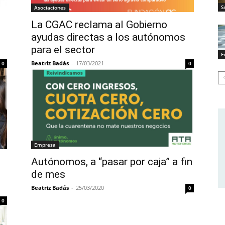
S
Asociaciones
La CGAC reclama al Gobierno
ayudas directas a los autónomos
para el sector
E
Beatriz Badás
-
17/03/2021
0
0
Empresa
Autónomos, a “pasar por caja” a fin
de mes
Beatriz Badás
-
25/03/2020
0
0