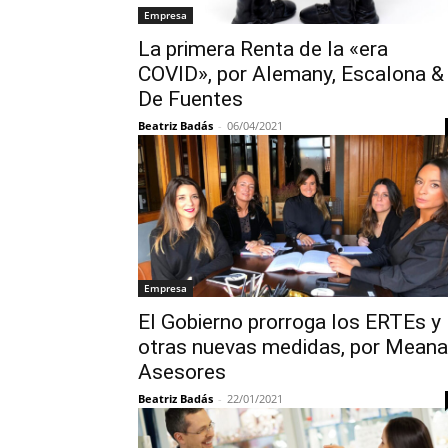
Empresa
La primera Renta de la «era
COVID», por Alemany, Escalona &
De Fuentes
Beatriz Badás
-
06/04/2021
Empresa
El Gobierno prorroga los ERTEs y
otras nuevas medidas, por Meana
Asesores
Beatriz Badás
-
22/01/2021