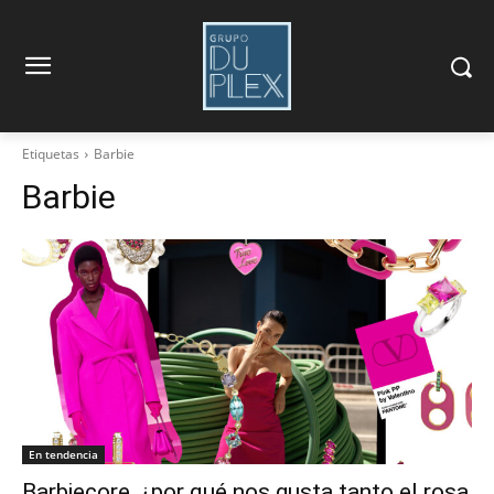
Etiquetas
Barbie
Barbie
En tendencia
Barbiecore, ¿por qué nos gusta tanto el rosa