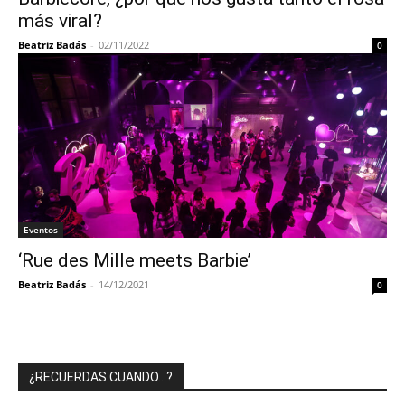
más viral?
Beatriz Badás
-
02/11/2022
0
Eventos
‘Rue des Mille meets Barbie’
Beatriz Badás
-
14/12/2021
0
¿RECUERDAS CUANDO…?