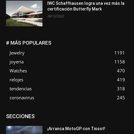
IWC Schaffhausen logra una vez más la
certificación Butterfly Mark
28/12/2022
# MÁS POPULARES
Jewelry
1191
joyería
1158
Watches
470
relojes
419
tendencias
318
coronavirus
245
Asociaciones
Empresa
En tendencia
Entrevistas
SECCIONES
Eventos
Exposiciones
Ferias
Formación
In memoriam
La Pluma de Pedro Pérez
Metales
Novedades
Opiniones
Premios
Secciones
Sucesos
¡Arranca MotoGP con Tissot!