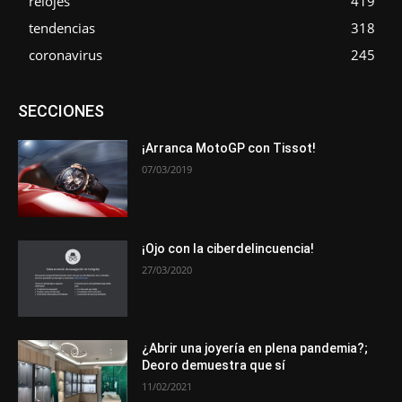
relojes
419
tendencias
318
coronavirus
245
Asociaciones
Empresa
En tendencia
Entrevistas
SECCIONES
Eventos
Exposiciones
Ferias
Formación
In memoriam
La Pluma de Pedro Pérez
Metales
Novedades
Opiniones
Premios
Secciones
Sucesos
¡Arranca MotoGP con Tissot!
07/03/2019
Más
¡Ojo con la ciberdelincuencia!
27/03/2020
¿Abrir una joyería en plena pandemia?;
Deoro demuestra que sí
11/02/2021