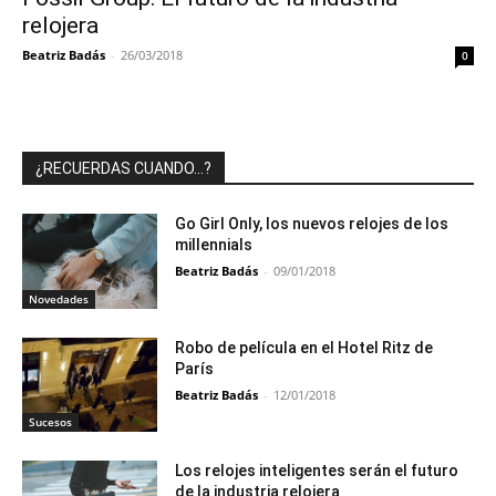
relojera
Beatriz Badás
-
26/03/2018
0
¿RECUERDAS CUANDO…?
Go Girl Only, los nuevos relojes de los
millennials
Beatriz Badás
-
09/01/2018
Novedades
Robo de película en el Hotel Ritz de
París
Beatriz Badás
-
12/01/2018
Sucesos
Los relojes inteligentes serán el futuro
de la industria relojera