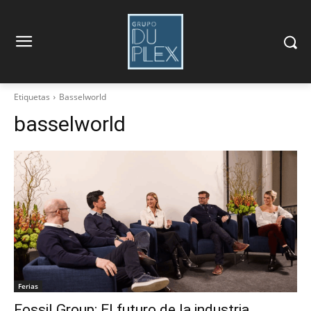
Etiquetas
Basselworld
basselworld
Ferias
Fossil Group: El futuro de la industria