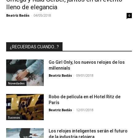
lleno de elegancia
Beatriz Badás
-
04/05/2018
0
¿RECUERDAS CUANDO…?
Go Girl Only, los nuevos relojes de los
millennials
Beatriz Badás
-
09/01/2018
Novedades
Robo de película en el Hotel Ritz de
París
Beatriz Badás
-
12/01/2018
Sucesos
Los relojes inteligentes serán el futuro
de la industria relojera