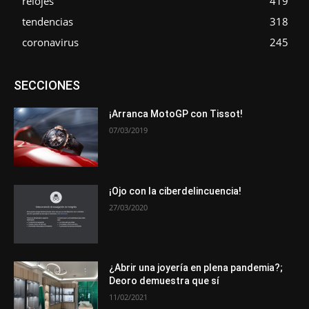
relojes
419
tendencias
318
coronavirus
245
Asociaciones
Empresa
En tendencia
Entrevistas
SECCIONES
Eventos
Exposiciones
Ferias
Formación
In memoriam
La Pluma de Pedro Pérez
Metales
Novedades
Opiniones
Premios
Secciones
Sucesos
¡Arranca MotoGP con Tissot!
07/03/2019
Más
¡Ojo con la ciberdelincuencia!
27/03/2020
¿Abrir una joyería en plena pandemia?;
Deoro demuestra que sí
11/02/2021