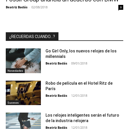
Beatriz Badás
-
02/08/2018
0
¿RECUERDAS CUANDO…?
Go Girl Only, los nuevos relojes de los
millennials
Beatriz Badás
-
09/01/2018
Novedades
Robo de película en el Hotel Ritz de
París
Beatriz Badás
-
12/01/2018
Sucesos
Los relojes inteligentes serán el futuro
de la industria relojera
Beatriz Badás
-
12/01/2018