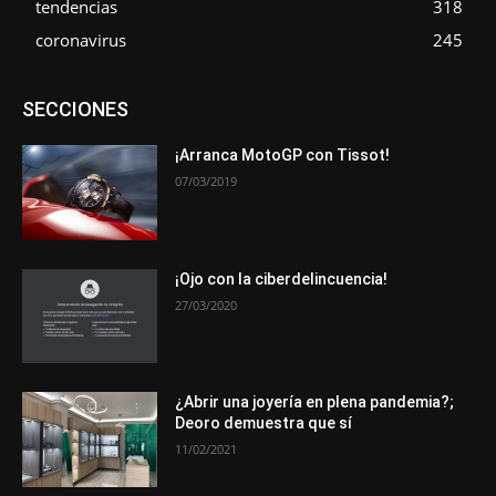
tendencias
318
coronavirus
245
Asociaciones
Empresa
En tendencia
Entrevistas
SECCIONES
Eventos
Exposiciones
Ferias
Formación
In memoriam
La Pluma de Pedro Pérez
Metales
Novedades
Opiniones
Premios
Secciones
Sucesos
¡Arranca MotoGP con Tissot!
07/03/2019
Más
¡Ojo con la ciberdelincuencia!
27/03/2020
¿Abrir una joyería en plena pandemia?;
Deoro demuestra que sí
11/02/2021