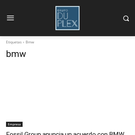
Etiquetas
Bmw
bmw
Empresa
Fossil Group anuncia un acuerdo con BMW