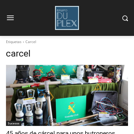
Etiquetas
Carcel
carcel
Sucesos
45 años de cárcel para unos butroneros