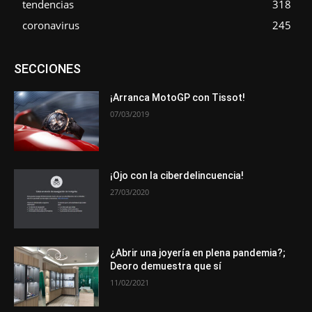
tendencias
318
coronavirus
245
Asociaciones
Empresa
En tendencia
Entrevistas
SECCIONES
Eventos
Exposiciones
Ferias
Formación
In memoriam
La Pluma de Pedro Pérez
Metales
Novedades
Opiniones
Premios
Secciones
Sucesos
¡Arranca MotoGP con Tissot!
07/03/2019
Más
¡Ojo con la ciberdelincuencia!
27/03/2020
¿Abrir una joyería en plena pandemia?;
Deoro demuestra que sí
11/02/2021