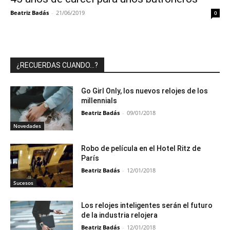
Beatriz Badás
-
21/06/2019
0
¿RECUERDAS CUANDO…?
Go Girl Only, los nuevos relojes de los
millennials
Beatriz Badás
-
09/01/2018
Novedades
Robo de película en el Hotel Ritz de
París
Beatriz Badás
-
12/01/2018
Sucesos
Los relojes inteligentes serán el futuro
de la industria relojera
Beatriz Badás
-
12/01/2018