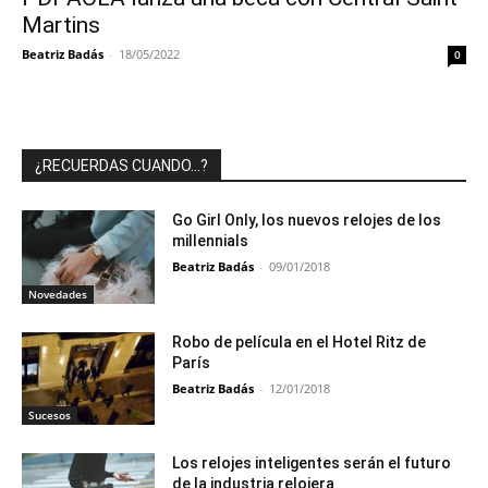
Martins
Beatriz Badás
-
18/05/2022
0
¿RECUERDAS CUANDO…?
Go Girl Only, los nuevos relojes de los
millennials
Beatriz Badás
-
09/01/2018
Novedades
Robo de película en el Hotel Ritz de
París
Beatriz Badás
-
12/01/2018
Sucesos
Los relojes inteligentes serán el futuro
de la industria relojera