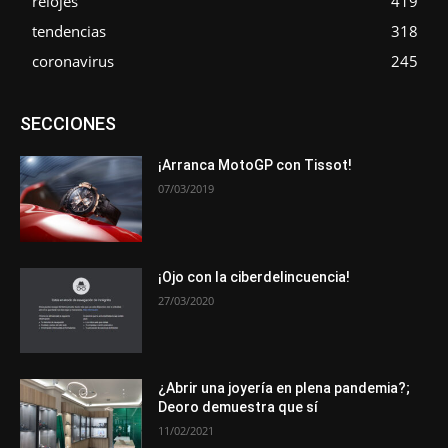
relojes
419
tendencias
318
coronavirus
245
Asociaciones
Empresa
En tendencia
Entrevistas
SECCIONES
Eventos
Exposiciones
Ferias
Formación
In memoriam
La Pluma de Pedro Pérez
Metales
Novedades
Opiniones
Premios
Secciones
Sucesos
¡Arranca MotoGP con Tissot!
07/03/2019
Más
¡Ojo con la ciberdelincuencia!
27/03/2020
¿Abrir una joyería en plena pandemia?;
Deoro demuestra que sí
11/02/2021