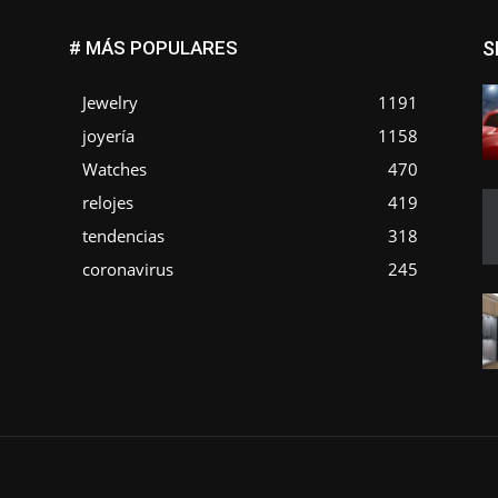
# MÁS POPULARES
S
Jewelry
1191
joyería
1158
Watches
470
o
relojes
419
tendencias
318
coronavirus
245