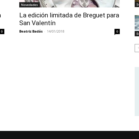
S
Novedades
a
La edición limitada de Breguet para
San Valentín
Beatriz Badás
-
14/01/2018
0
0
E