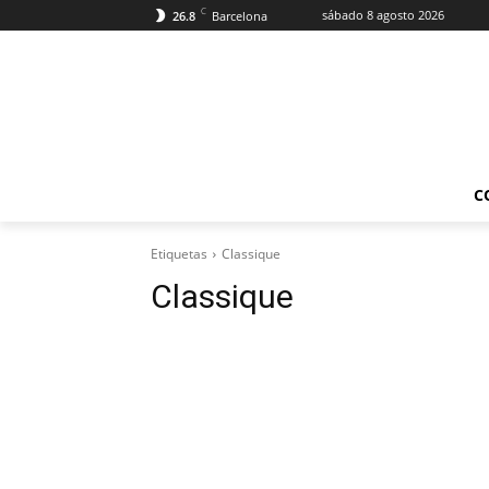
C
sábado 8 agosto 2026
26.8
Barcelona
C
Etiquetas
Classique
Classique