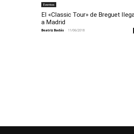
Eventos
El «Classic Tour» de Breguet lleg
a Madrid
Beatriz Badás
-
11/06/2018