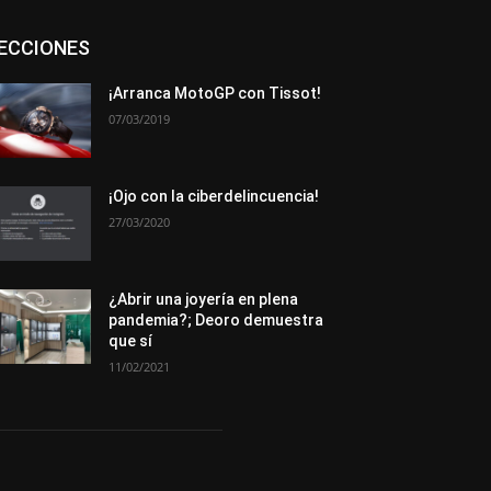
Asociaciones
Empresa
En tendencia
ECCIONES
Entrevistas
Eventos
Exposiciones
Ferias
Formación
In memoriam
La Pluma de Pedro Pérez
Metales
¡Arranca MotoGP con Tissot!
Novedades
Opiniones
Premios
07/03/2019
Secciones
Sucesos
Más
¡Ojo con la ciberdelincuencia!
27/03/2020
¿Abrir una joyería en plena
pandemia?; Deoro demuestra
que sí
11/02/2021