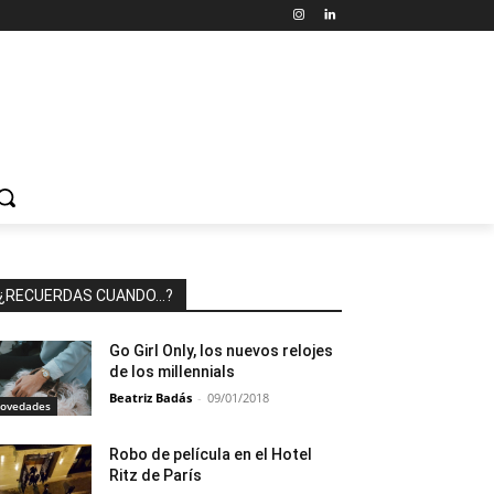
¿RECUERDAS CUANDO…?
Go Girl Only, los nuevos relojes
de los millennials
Beatriz Badás
-
09/01/2018
ovedades
Robo de película en el Hotel
Ritz de París