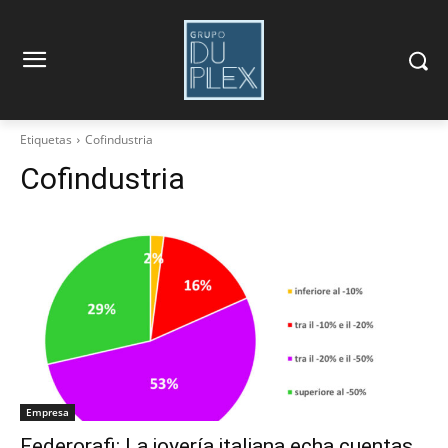
Etiquetas
Cofindustria
Cofindustria
Empresa
Federorafi: La joyería italiana echa cuentas