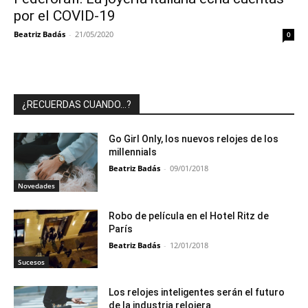
por el COVID-19
Beatriz Badás
-
21/05/2020
0
¿RECUERDAS CUANDO…?
Go Girl Only, los nuevos relojes de los
millennials
Beatriz Badás
-
09/01/2018
Novedades
Robo de película en el Hotel Ritz de
París
Beatriz Badás
-
12/01/2018
Sucesos
Los relojes inteligentes serán el futuro
de la industria relojera