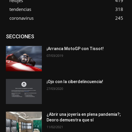
relojes
419
tendencias
318
coronavirus
245
Asociaciones
Empresa
En tendencia
Entrevistas
SECCIONES
Eventos
Exposiciones
Ferias
Formación
In memoriam
La Pluma de Pedro Pérez
Metales
Novedades
Opiniones
Premios
Secciones
Sucesos
¡Arranca MotoGP con Tissot!
07/03/2019
Más
¡Ojo con la ciberdelincuencia!
27/03/2020
¿Abrir una joyería en plena pandemia?;
Deoro demuestra que sí
11/02/2021