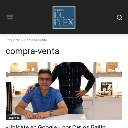
Etiquetas
Compra-venta
compra-venta
Empresa
«Ubícate en Google», por Carlos Bailín