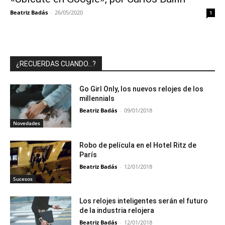
Beatriz Badás
-
26/05/2020
1
¿RECUERDAS CUANDO…?
Go Girl Only, los nuevos relojes de los
millennials
Beatriz Badás
-
09/01/2018
Novedades
Robo de película en el Hotel Ritz de
París
Beatriz Badás
-
12/01/2018
Sucesos
Los relojes inteligentes serán el futuro
de la industria relojera
Beatriz Badás
-
12/01/2018