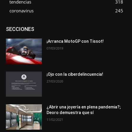
tendencias
318
coronavirus
245
Asociaciones
Empresa
En tendencia
Entrevistas
SECCIONES
Eventos
Exposiciones
Ferias
Formación
In memoriam
La Pluma de Pedro Pérez
Metales
Novedades
Opiniones
Premios
Secciones
Sucesos
¡Arranca MotoGP con Tissot!
07/03/2019
Más
¡Ojo con la ciberdelincuencia!
27/03/2020
¿Abrir una joyería en plena pandemia?;
Deoro demuestra que sí
11/02/2021