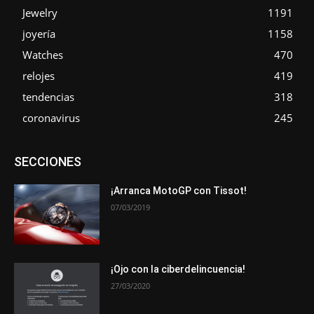
Jewelry
1191
joyería
1158
Watches
470
relojes
419
tendencias
318
coronavirus
245
Asociaciones
Empresa
En tendencia
Entrevistas
SECCIONES
Eventos
Exposiciones
Ferias
Formación
In memoriam
La Pluma de Pedro Pérez
Metales
Novedades
Opiniones
Premios
Secciones
Sucesos
¡Arranca MotoGP con Tissot!
07/03/2019
Más
¡Ojo con la ciberdelincuencia!
27/03/2020