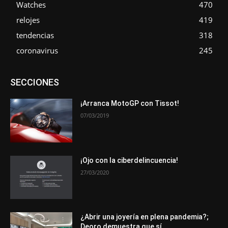
Watches
470
relojes
419
tendencias
318
coronavirus
245
Asociaciones
Empresa
En tendencia
Entrevistas
SECCIONES
Eventos
Exposiciones
Ferias
Formación
In memoriam
La Pluma de Pedro Pérez
Metales
Novedades
Opiniones
Premios
Secciones
Sucesos
¡Arranca MotoGP con Tissot!
07/03/2019
Más
¡Ojo con la ciberdelincuencia!
27/03/2020
¿Abrir una joyería en plena pandemia?;
Deoro demuestra que sí