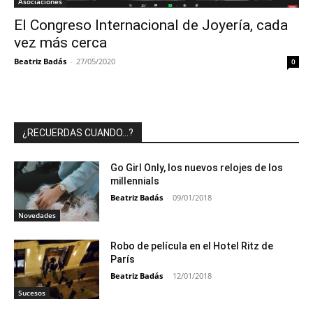
Asociaciones
El Congreso Internacional de Joyería, cada
vez más cerca
Beatriz Badás
-
27/05/2020
0
¿RECUERDAS CUANDO…?
Go Girl Only, los nuevos relojes de los
millennials
Beatriz Badás
-
09/01/2018
Novedades
Robo de película en el Hotel Ritz de
París
Beatriz Badás
-
12/01/2018
Sucesos