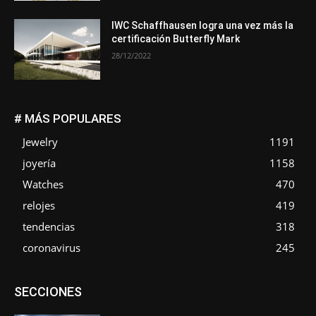
IWC Schaffhausen logra una vez más la
certificación Butterfly Mark
28/12/2022
# MÁS POPULARES
Jewelry
1191
joyería
1158
Watches
470
relojes
419
tendencias
318
coronavirus
245
Asociaciones
Empresa
En tendencia
Entrevistas
SECCIONES
Eventos
Exposiciones
Ferias
Formación
In memoriam
La Pluma de Pedro Pérez
Metales