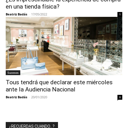
en una tienda física?
Beatriz Badás
-
17/05/2022
1
Sucesos
Tous tendrá que declarar este miércoles
ante la Audiencia Nacional
Beatriz Badás
-
20/01/2020
0
¿RECUERDAS CUANDO…?