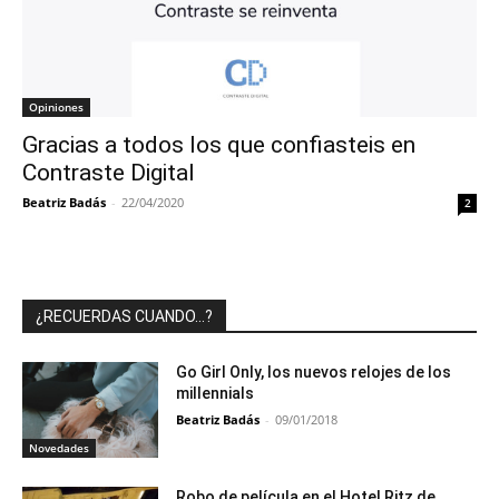
Opiniones
Gracias a todos los que confiasteis en
Contraste Digital
Beatriz Badás
-
22/04/2020
2
¿RECUERDAS CUANDO…?
Go Girl Only, los nuevos relojes de los
millennials
Beatriz Badás
-
09/01/2018
Novedades
Robo de película en el Hotel Ritz de