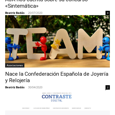
«Sintemática»
Beatriz Badás
-
20/07/2020
0
Asociaciones
Nace la Confederación Española de Joyería
y Relojería
Beatriz Badás
-
30/04/2020
2