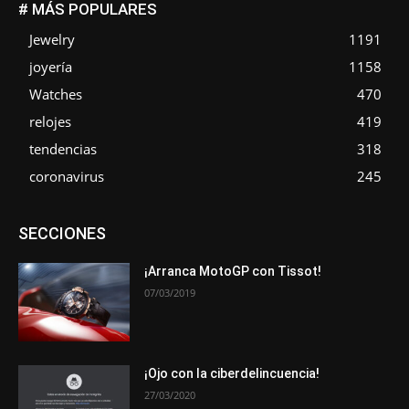
# MÁS POPULARES
Jewelry
1191
joyería
1158
Watches
470
relojes
419
tendencias
318
coronavirus
245
Asociaciones
Empresa
En tendencia
Entrevistas
SECCIONES
Eventos
Exposiciones
Ferias
Formación
In memoriam
La Pluma de Pedro Pérez
Metales
Novedades
Opiniones
Premios
Secciones
Sucesos
¡Arranca MotoGP con Tissot!
07/03/2019
Más
¡Ojo con la ciberdelincuencia!
27/03/2020