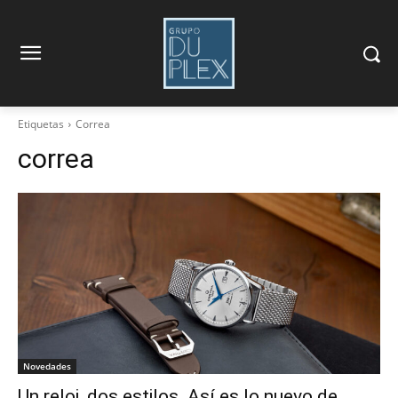
Etiquetas
Correa
correa
Novedades
Un reloj, dos estilos. Así es lo nuevo de