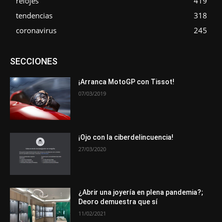
relojes
419
tendencias
318
coronavirus
245
Asociaciones
Empresa
En tendencia
Entrevistas
SECCIONES
Eventos
Exposiciones
Ferias
Formación
In memoriam
La Pluma de Pedro Pérez
Metales
Novedades
Opiniones
Premios
Secciones
Sucesos
¡Arranca MotoGP con Tissot!
07/03/2019
Más
¡Ojo con la ciberdelincuencia!
27/03/2020
¿Abrir una joyería en plena pandemia?;
Deoro demuestra que sí
11/02/2021