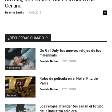
Certina
Beatriz Badás
-
17/07/2019
0
¿RECUERDAS CUANDO…?
Go Girl Only, los nuevos relojes de los
millennials
Beatriz Badás
-
09/01/2018
Novedades
Robo de película en el Hotel Ritz de
París
Beatriz Badás
-
12/01/2018
Sucesos
Los relojes inteligentes serán el futuro
de la industria relojera