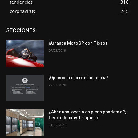
tendencias
318
coronavirus
245
Asociaciones
Empresa
En tendencia
Entrevistas
SECCIONES
Eventos
Exposiciones
Ferias
Formación
In memoriam
La Pluma de Pedro Pérez
Metales
Novedades
Opiniones
Premios
Secciones
Sucesos
¡Arranca MotoGP con Tissot!
07/03/2019
Más
¡Ojo con la ciberdelincuencia!
27/03/2020
¿Abrir una joyería en plena pandemia?;
Deoro demuestra que sí
11/02/2021