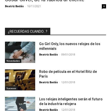
Beatriz Badás
-
16/11/2021
0
¿RECUERDAS CUANDO…?
Go Girl Only, los nuevos relojes de los
millennials
Beatriz Badás
-
09/01/2018
Novedades
Robo de película en el Hotel Ritz de
París
Beatriz Badás
-
12/01/2018
Sucesos
Los relojes inteligentes serán el futuro
de la industria relojera
Beatriz Badás
-
12/01/2018