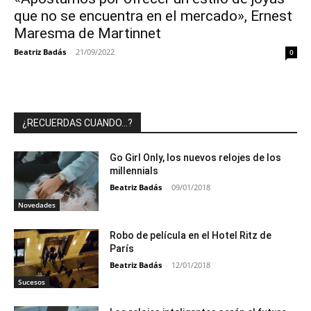
que no se encuentra en el mercado», Ernest
Maresma de Martinnet
Beatriz Badás
-
21/09/2022
0
¿RECUERDAS CUANDO…?
Go Girl Only, los nuevos relojes de los
millennials
Beatriz Badás
-
09/01/2018
Novedades
Robo de película en el Hotel Ritz de
París
Beatriz Badás
-
12/01/2018
Sucesos