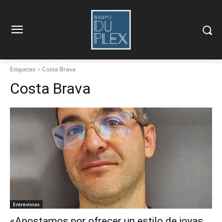
Etiquetas
Costa Brava
Costa Brava
Entrevistas
«Apostamos por ofrecer un estilo de joyas