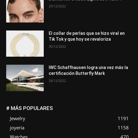
29/12/2022
El collar de perlas que se hizo viral en
Tik Tok y que hoy se revaloriza
30/12/2022
IWC Schaffhausen logra una vez más la
certificación Butterfly Mark
28/12/2022
# MÁS POPULARES
Jewelry
1191
joyería
1158
Watches
470