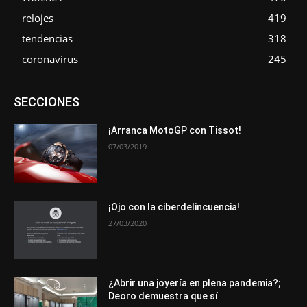
relojes
419
tendencias
318
coronavirus
245
Asociaciones
Empresa
En tendencia
Entrevistas
SECCIONES
Eventos
Exposiciones
Ferias
Formación
In memoriam
La Pluma de Pedro Pérez
Metales
Novedades
Opiniones
Premios
Secciones
Sucesos
¡Arranca MotoGP con Tissot!
07/03/2019
Más
¡Ojo con la ciberdelincuencia!
27/03/2020
¿Abrir una joyería en plena pandemia?;
Deoro demuestra que sí