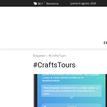
C
jueves 6 agosto 2026
32.1
Barcelona
C
Etiquetas
#CraftsTours
#CraftsTours