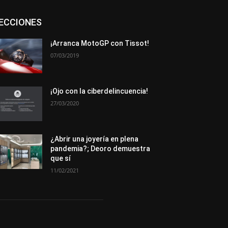
Asociaciones
Empresa
En tendencia
ECCIONES
Entrevistas
Eventos
Exposiciones
Ferias
Formación
In memoriam
La Pluma de Pedro Pérez
Metales
¡Arranca MotoGP con Tissot!
Novedades
Opiniones
Premios
07/03/2019
Secciones
Sucesos
Más
¡Ojo con la ciberdelincuencia!
27/03/2020
¿Abrir una joyería en plena
pandemia?; Deoro demuestra
que sí
11/02/2021