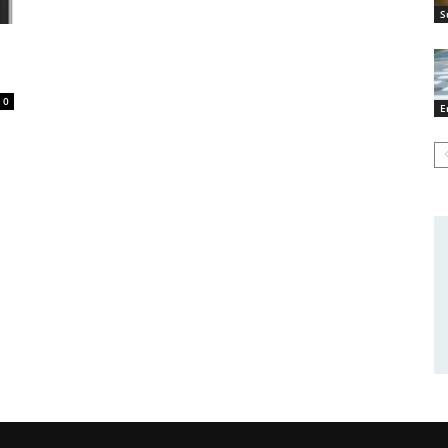
S
0
E