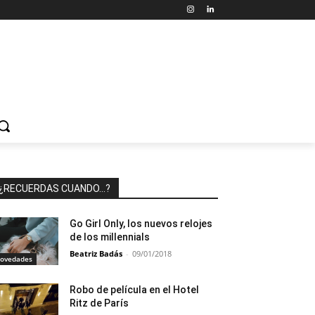
¿RECUERDAS CUANDO…?
Go Girl Only, los nuevos relojes
de los millennials
Beatriz Badás
-
09/01/2018
ovedades
Robo de película en el Hotel
Ritz de París