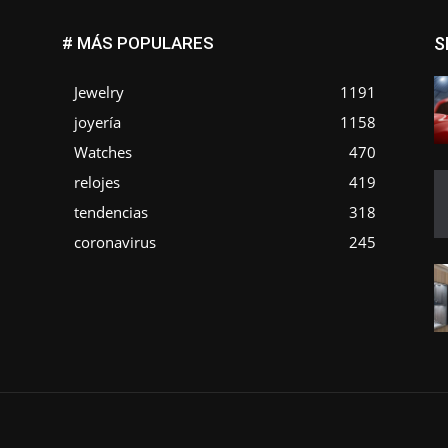
# MÁS POPULARES
S
Jewelry
1191
joyería
1158
Watches
470
o
relojes
419
tendencias
318
coronavirus
245