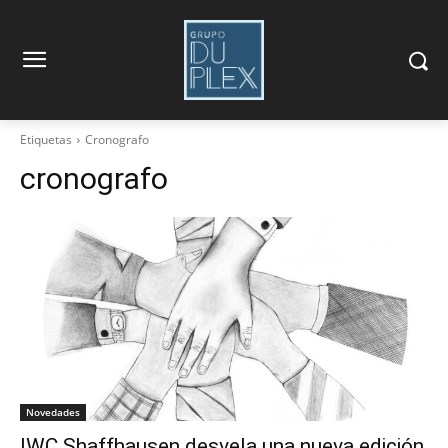
Etiquetas
Cronografo
cronografo
Novedades
IWC Shaffhausen desvela una nueva edición