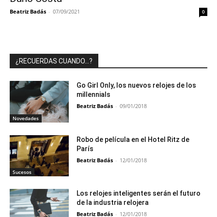
Beatriz Badás
-
07/09/2021
0
¿RECUERDAS CUANDO…?
Go Girl Only, los nuevos relojes de los
millennials
Beatriz Badás
-
09/01/2018
Novedades
Robo de película en el Hotel Ritz de
París
Beatriz Badás
-
12/01/2018
Sucesos
Los relojes inteligentes serán el futuro
de la industria relojera
Beatriz Badás
-
12/01/2018