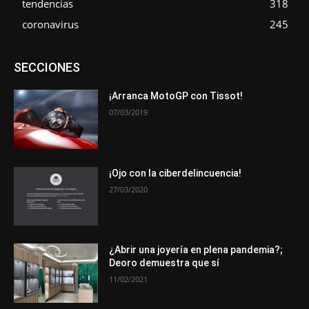
tendencias
318
coronavirus
245
Asociaciones
Empresa
En tendencia
Entrevistas
SECCIONES
Eventos
Exposiciones
Ferias
Formación
In memoriam
La Pluma de Pedro Pérez
Metales
Novedades
Opiniones
Premios
Secciones
Sucesos
¡Arranca MotoGP con Tissot!
07/03/2019
Más
¡Ojo con la ciberdelincuencia!
27/03/2020
¿Abrir una joyería en plena pandemia?;
Deoro demuestra que sí
11/02/2021