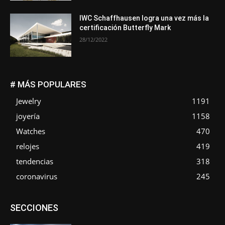
IWC Schaffhausen logra una vez más la
certificación Butterfly Mark
28/12/2022
# MÁS POPULARES
Jewelry
1191
joyería
1158
Watches
470
relojes
419
tendencias
318
coronavirus
245
Asociaciones
Empresa
En tendencia
Entrevistas
SECCIONES
Eventos
Exposiciones
Ferias
Formación
In memoriam
La Pluma de Pedro Pérez
Metales