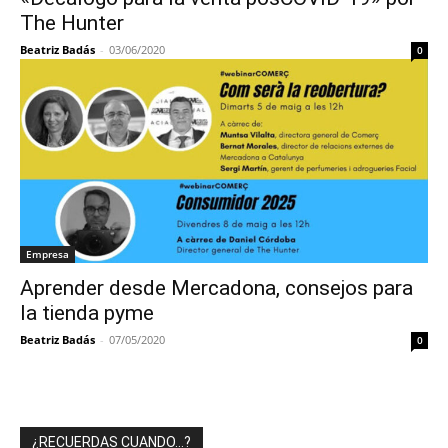
The Hunter
Beatriz Badás
-
03/06/2020
0
Empresa
Aprender desde Mercadona, consejos para
la tienda pyme
Beatriz Badás
-
07/05/2020
0
¿RECUERDAS CUANDO…?