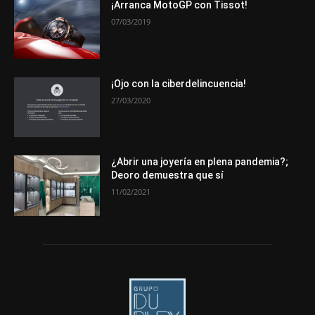
Novedades
Opiniones
Premios
Secciones
Sucesos
¡Arranca MotoGP con Tissot!
07/03/2019
Más
¡Ojo con la ciberdelincuencia!
27/03/2020
¿Abrir una joyería en plena pandemia?;
Deoro demuestra que sí
11/02/2021