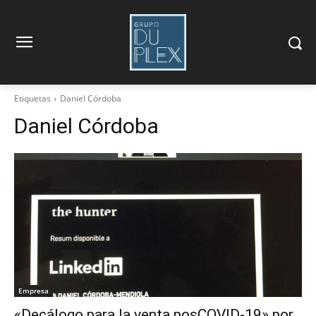
Etiquetas
Daniel Córdoba
Daniel Córdoba
Empresa
«Decálogo para la venta posCOVID-19» por