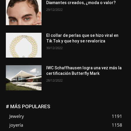
Diamantes creados, ¿moda o valor?
29/12/2022
El collar de perlas que se hizo viral en
Tik Tok y que hoy se revaloriza
30/12/2022
IWC Schaffhausen logra una vez más la
certificación Butterfly Mark
28/12/2022
# MÁS POPULARES
Jewelry
1191
joyería
1158