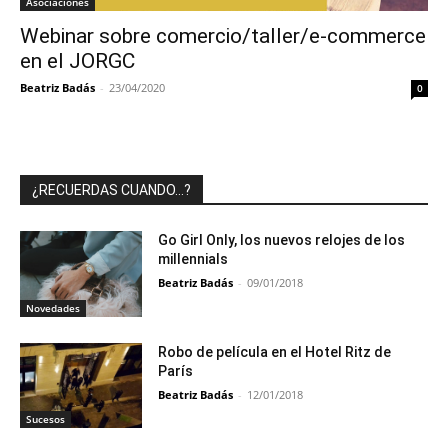
Asociaciones
Webinar sobre comercio/taller/e-commerce
en el JORGC
Beatriz Badás
-
23/04/2020
0
¿RECUERDAS CUANDO…?
Go Girl Only, los nuevos relojes de los
millennials
Beatriz Badás
-
09/01/2018
Novedades
Robo de película en el Hotel Ritz de
París
Beatriz Badás
-
12/01/2018
Sucesos