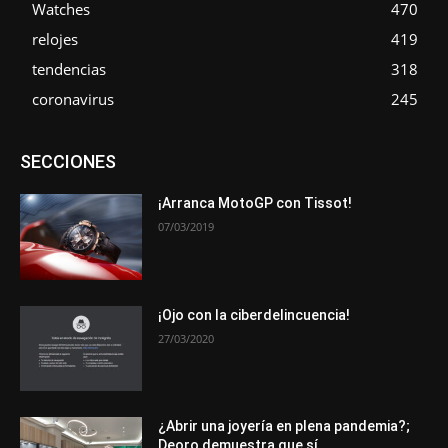
Watches
470
relojes
419
tendencias
318
coronavirus
245
Asociaciones
Empresa
En tendencia
Entrevistas
SECCIONES
Eventos
Exposiciones
Ferias
Formación
In memoriam
La Pluma de Pedro Pérez
Metales
Novedades
Opiniones
Premios
Secciones
Sucesos
¡Arranca MotoGP con Tissot!
07/03/2019
Más
¡Ojo con la ciberdelincuencia!
27/03/2020
¿Abrir una joyería en plena pandemia?;
Deoro demuestra que sí