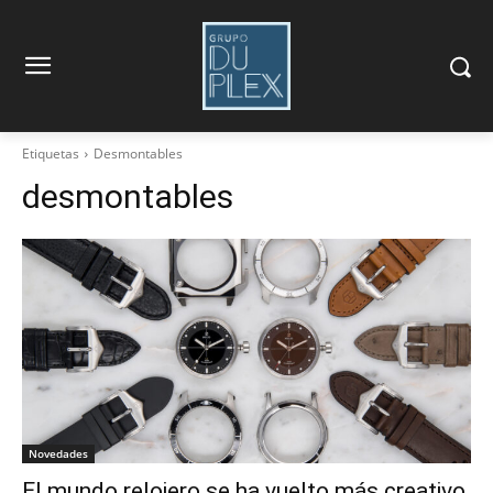
Etiquetas
Desmontables
desmontables
Novedades
El mundo relojero se ha vuelto más creativo