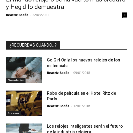
y Hegid lo demuestra
Beatriz Badás
-
22/03/2021
0
¿RECUERDAS CUANDO…?
Go Girl Only, los nuevos relojes de los
millennials
Beatriz Badás
-
09/01/2018
Novedades
Robo de película en el Hotel Ritz de
París
Beatriz Badás
-
12/01/2018
Sucesos
Los relojes inteligentes serán el futuro
de la industria relojera