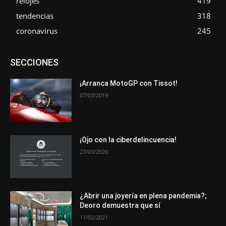
relojes
419
tendencias
318
coronavirus
245
Asociaciones
Empresa
En tendencia
Entrevistas
SECCIONES
Eventos
Exposiciones
Ferias
Formación
In memoriam
La Pluma de Pedro Pérez
Metales
Novedades
Opiniones
Premios
Secciones
Sucesos
¡Arranca MotoGP con Tissot!
07/03/2019
Más
¡Ojo con la ciberdelincuencia!
27/03/2020
¿Abrir una joyería en plena pandemia?;
Deoro demuestra que sí
11/02/2021