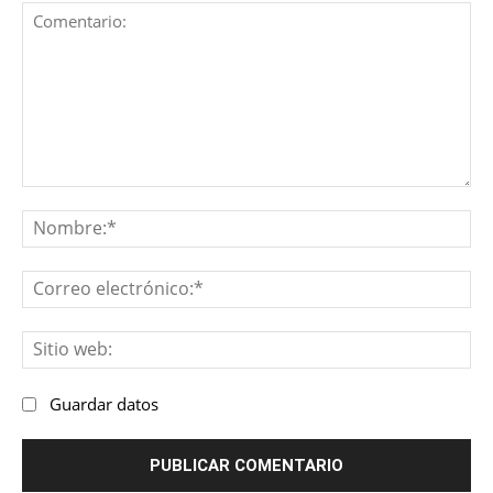
Comentario:
No
Co
ele
Sit
we
Guardar datos