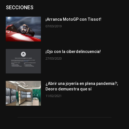
Asociaciones
Empresa
En tendencia
Entrevistas
SECCIONES
Eventos
Exposiciones
Ferias
Formación
In memoriam
La Pluma de Pedro Pérez
Metales
Novedades
Opiniones
Premios
Secciones
Sucesos
¡Arranca MotoGP con Tissot!
07/03/2019
Más
¡Ojo con la ciberdelincuencia!
27/03/2020
¿Abrir una joyería en plena pandemia?;
Deoro demuestra que sí
11/02/2021