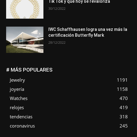
Tik Tok y que hoy se revaloriza
30/12/2022
IWC Schaffhausen logra una vez más la
certificación Butterfly Mark
28/12/2022
# MÁS POPULARES
Jewelry
1191
joyería
1158
Watches
470
relojes
419
tendencias
318
coronavirus
245