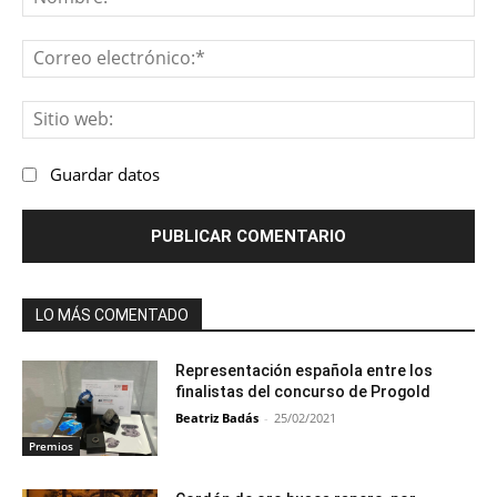
Co
ele
Sit
we
Guardar datos
LO MÁS COMENTADO
Representación española entre los
finalistas del concurso de Progold
Beatriz Badás
-
25/02/2021
Premios