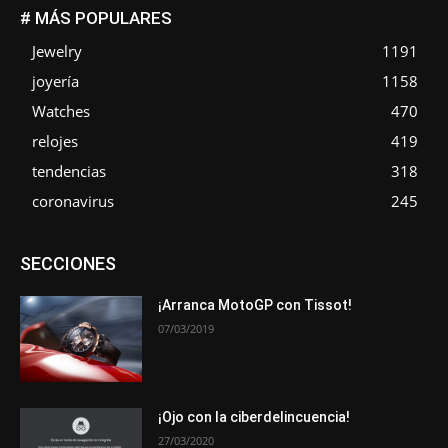
# MÁS POPULARES
Jewelry
1191
joyería
1158
Watches
470
relojes
419
tendencias
318
coronavirus
245
Asociaciones
Empresa
En tendencia
Entrevistas
SECCIONES
Eventos
Exposiciones
Ferias
Formación
In memoriam
La Pluma de Pedro Pérez
Metales
Novedades
Opiniones
Premios
Secciones
Sucesos
¡Arranca MotoGP con Tissot!
07/03/2019
Más
¡Ojo con la ciberdelincuencia!
27/03/2020