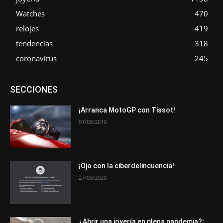
Watches
470
relojes
419
tendencias
318
coronavirus
245
Asociaciones
Empresa
En tendencia
Entrevistas
SECCIONES
Eventos
Exposiciones
Ferias
Formación
In memoriam
La Pluma de Pedro Pérez
Metales
Novedades
Opiniones
Premios
Secciones
Sucesos
¡Arranca MotoGP con Tissot!
07/03/2019
Más
¡Ojo con la ciberdelincuencia!
27/03/2020
¿Abrir una joyería en plena pandemia?;