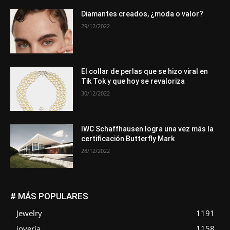
Diamantes creados, ¿moda o valor?
29/12/2022
El collar de perlas que se hizo viral en
Tik Tok y que hoy se revaloriza
30/12/2022
IWC Schaffhausen logra una vez más la
certificación Butterfly Mark
28/12/2022
# MÁS POPULARES
Jewelry
1191
joyería
1158