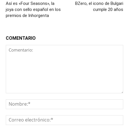
Así es «Four Seasons», la
BZero, el icono de Bulgari
joya con sello español en los
cumple 20 años
premios de Inhorgenta
COMENTARIO
Comentario:
No
Co
ele