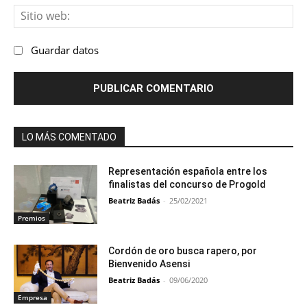
Sit
we
Guardar datos
LO MÁS COMENTADO
Representación española entre los
finalistas del concurso de Progold
Beatriz Badás
-
25/02/2021
Premios
Cordón de oro busca rapero, por
Bienvenido Asensi
Beatriz Badás
-
09/06/2020
Empresa