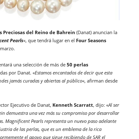
as Preciosas del Reino de Bahrein
(Danat) anuncian la
cent Pearls
«, que tendrá lugar en el
Four Seasons
 marzo.
sentará una selección de más de
50 perlas
cadas por Danat. «
Estamos encantados de decir que esta
ndes jamás curadas y abiertas al público
«, afirman desde
rector Ejecutivo de Danat,
Kenneth Scarratt
, dijo: «
Al ser
hrein demuestra una vez más su compromiso por desarrollar
las. Magnificent Pearls representa un nuevo paso adelante
dustria de las perlas, que es un emblema de la rica
normemente el apoyo que sigue recibiendo de SAR el