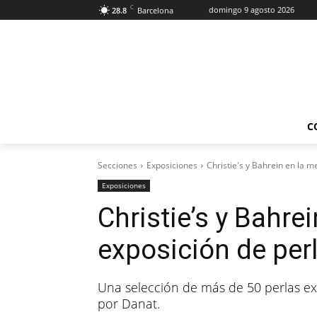
C
domingo 9 agosto 2026
28.8
Barcelona
C
Secciones
Exposiciones
Christie's y Bahrein en la m
Exposiciones
Christie’s y Bahrei
exposición de per
Una selección de más de 50 perlas exc
por Danat.