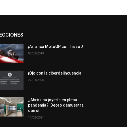
Asociaciones
Empresa
En tendencia
ECCIONES
Entrevistas
Eventos
Exposiciones
Ferias
Formación
In memoriam
La Pluma de Pedro Pérez
Metales
¡Arranca MotoGP con Tissot!
Novedades
Opiniones
Premios
07/03/2019
Secciones
Sucesos
Más
¡Ojo con la ciberdelincuencia!
27/03/2020
¿Abrir una joyería en plena
pandemia?; Deoro demuestra
que sí
11/02/2021