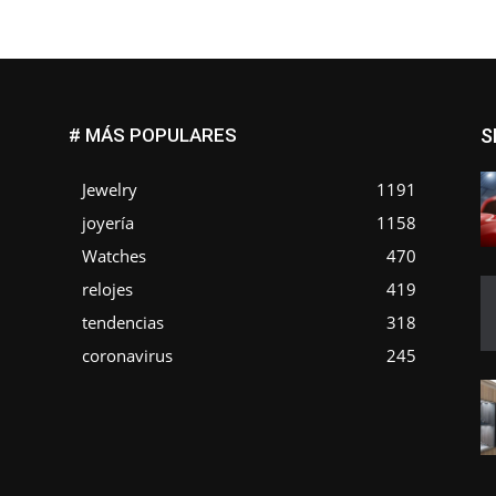
# MÁS POPULARES
S
Jewelry
1191
joyería
1158
Watches
470
o
relojes
419
tendencias
318
coronavirus
245