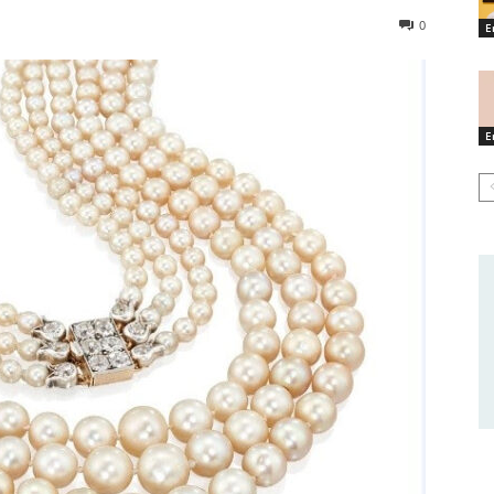
0
E
E