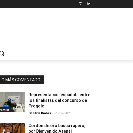
LO MÁS COMENTADO
Representación española entre
los finalistas del concurso de
Progold
remios
Beatriz Badás
-
25/02/2021
Cordón de oro busca rapero,
por Bienvenido Asensi