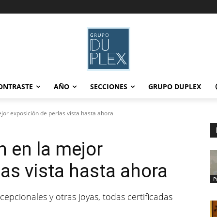
ONTRASTE
AÑO
SECCIONES
GRUPO DUPLEX
ejor exposición de perlas vista hasta ahora
n en la mejor
las vista hasta ahora
P
epcionales y otras joyas, todas certificadas