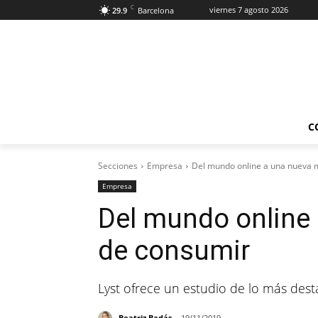
C
viernes 7 agosto 2026
29.9
Barcelona
C
Secciones
Empresa
Del mundo online a una nueva 
Empresa
Del mundo online
de consumir
Lyst ofrece un estudio de lo más des
Beatriz Badás
19/11/2019