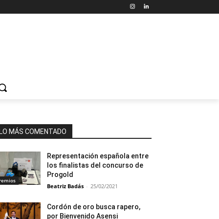
LO MÁS COMENTADO
Representación española entre
los finalistas del concurso de
Progold
remios
Beatriz Badás
-
25/02/2021
Cordón de oro busca rapero,
por Bienvenido Asensi