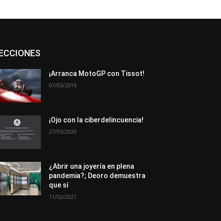
Asociaciones
Empresa
En tendencia
ECCIONES
Entrevistas
Eventos
Exposiciones
Ferias
Formación
In memoriam
La Pluma de Pedro Pérez
Metales
¡Arranca MotoGP con Tissot!
Novedades
Opiniones
Premios
07/03/2019
Secciones
Sucesos
Más
¡Ojo con la ciberdelincuencia!
27/03/2020
¿Abrir una joyería en plena
pandemia?; Deoro demuestra
que sí
11/02/2021