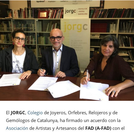
El
JORGC
,
Colegio
de Joyeros, Orfebres, Relojeros y de
Gemólogos de Catalunya, ha firmado un acuerdo con la
Asociación
de Artistas y Artesanos del
FAD (A-FAD)
con el