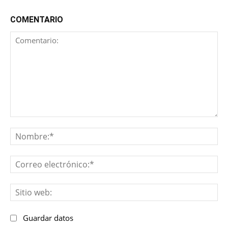
COMENTARIO
Comentario:
No
Co
ele
Sit
we
Guardar datos