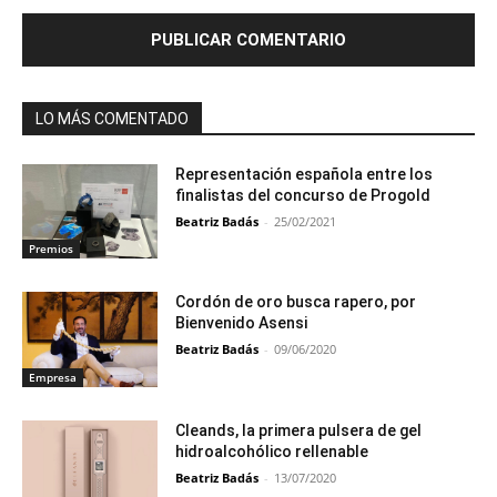
LO MÁS COMENTADO
Representación española entre los
finalistas del concurso de Progold
Beatriz Badás
-
25/02/2021
Premios
Cordón de oro busca rapero, por
Bienvenido Asensi
Beatriz Badás
-
09/06/2020
Empresa
Cleands, la primera pulsera de gel
hidroalcohólico rellenable
Beatriz Badás
-
13/07/2020