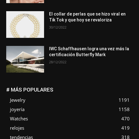
El collar de perlas que se hizo viral en
Tik Tok y que hoy se revaloriza
30/12/2022
IWC Schaffhausen logra una vez más la
certificación Butterfly Mark
28/12/2022
# MÁS POPULARES
Jewelry
1191
joyería
1158
Watches
470
relojes
419
tendencias
318