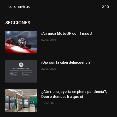
coronavirus
245
Asociaciones
Empresa
En tendencia
Entrevistas
SECCIONES
Eventos
Exposiciones
Ferias
Formación
In memoriam
La Pluma de Pedro Pérez
Metales
Novedades
Opiniones
Premios
Secciones
Sucesos
¡Arranca MotoGP con Tissot!
07/03/2019
Más
¡Ojo con la ciberdelincuencia!
27/03/2020
¿Abrir una joyería en plena pandemia?;
Deoro demuestra que sí
11/02/2021