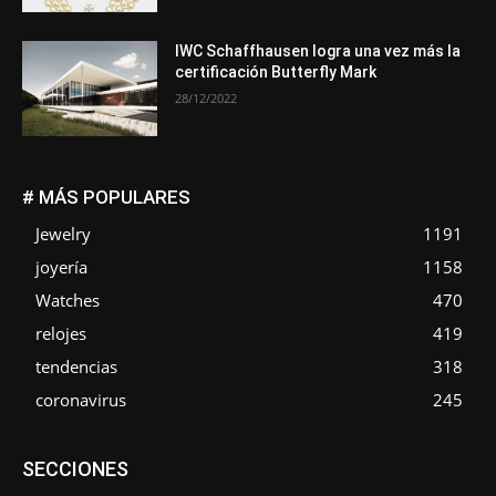
IWC Schaffhausen logra una vez más la
certificación Butterfly Mark
28/12/2022
# MÁS POPULARES
Jewelry
1191
joyería
1158
Watches
470
relojes
419
tendencias
318
coronavirus
245
Asociaciones
Empresa
En tendencia
Entrevistas
SECCIONES
Eventos
Exposiciones
Ferias
Formación
In memoriam
La Pluma de Pedro Pérez
Metales