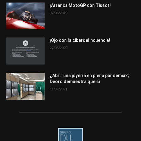
Novedades
Opiniones
Premios
Secciones
Sucesos
¡Arranca MotoGP con Tissot!
07/03/2019
Más
¡Ojo con la ciberdelincuencia!
27/03/2020
¿Abrir una joyería en plena pandemia?;
Deoro demuestra que sí
11/02/2021