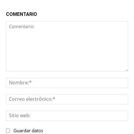
COMENTARIO
Comentario:
No
Co
ele
Sit
we
Guardar datos