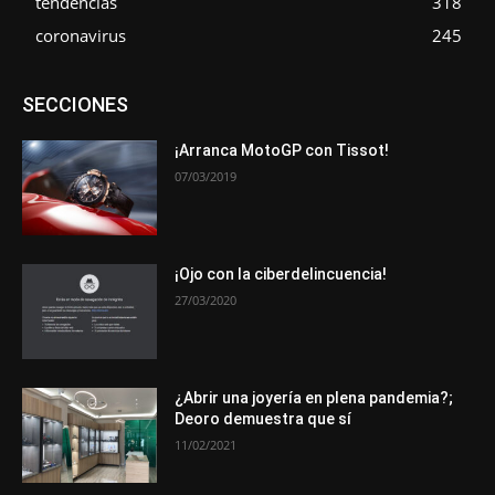
tendencias
318
coronavirus
245
Asociaciones
Empresa
En tendencia
Entrevistas
SECCIONES
Eventos
Exposiciones
Ferias
Formación
In memoriam
La Pluma de Pedro Pérez
Metales
Novedades
Opiniones
Premios
Secciones
Sucesos
¡Arranca MotoGP con Tissot!
07/03/2019
Más
¡Ojo con la ciberdelincuencia!
27/03/2020
¿Abrir una joyería en plena pandemia?;
Deoro demuestra que sí
11/02/2021