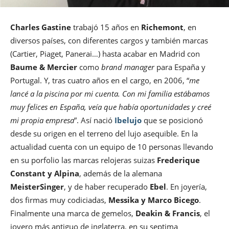
Charles Gastine
trabajó 15 años en
Richemont
, en
diversos países, con diferentes cargos y también marcas
(Cartier, Piaget, Panerai…) hasta acabar en Madrid con
Baume & Mercier
como
brand manager
para España y
Portugal. Y, tras cuatro años en el cargo, en 2006, “
me
lancé a la piscina por mi cuenta. Con mi familia estábamos
muy felices en España, veía que había oportunidades y creé
mi propia empresa
”. Así nació
Ibelujo
que se posicionó
desde su origen en el terreno del lujo asequible. En la
actualidad cuenta con un equipo de 10 personas llevando
en su porfolio las marcas relojeras suizas
Frederique
Constant y Alpina
, además de la alemana
MeisterSinger
, y de haber recuperado
Ebel
. En joyería,
dos firmas muy codiciadas,
Messika y Marco Bicego
.
Finalmente una marca de gemelos,
Deakin & Francis
, el
joyero más antiguo de inglaterra, en su septima