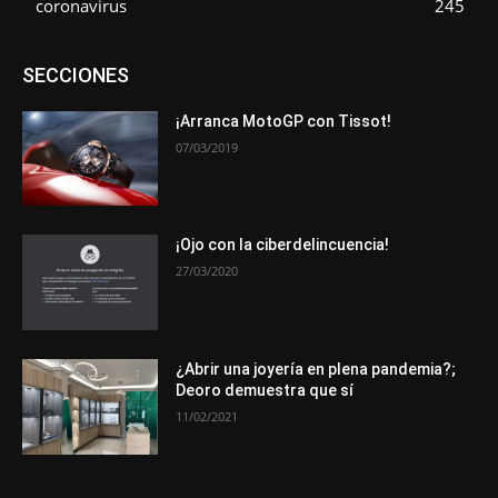
coronavirus
245
Asociaciones
Empresa
En tendencia
Entrevistas
SECCIONES
Eventos
Exposiciones
Ferias
Formación
In memoriam
La Pluma de Pedro Pérez
Metales
Novedades
Opiniones
Premios
Secciones
Sucesos
¡Arranca MotoGP con Tissot!
07/03/2019
Más
¡Ojo con la ciberdelincuencia!
27/03/2020
¿Abrir una joyería en plena pandemia?;
Deoro demuestra que sí
11/02/2021