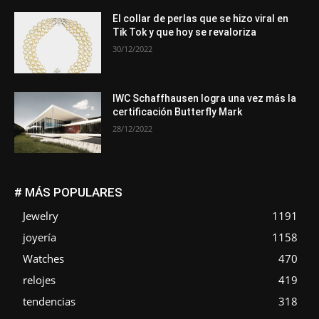
El collar de perlas que se hizo viral en
Tik Tok y que hoy se revaloriza
30/12/2022
IWC Schaffhausen logra una vez más la
certificación Butterfly Mark
28/12/2022
# MÁS POPULARES
Jewelry
1191
joyería
1158
Watches
470
relojes
419
tendencias
318