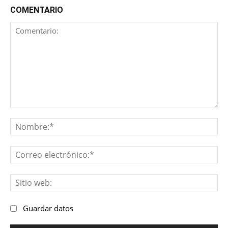
COMENTARIO
Comentario:
No
Co
ele
Sit
we
Guardar datos