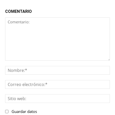
COMENTARIO
Comentario:
No
Co
ele
Sit
we
Guardar datos