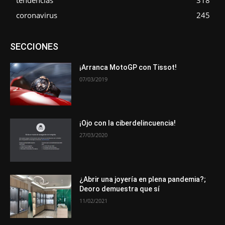
coronavirus
245
Asociaciones
Empresa
En tendencia
Entrevistas
SECCIONES
Eventos
Exposiciones
Ferias
Formación
In memoriam
La Pluma de Pedro Pérez
Metales
Novedades
Opiniones
Premios
Secciones
Sucesos
¡Arranca MotoGP con Tissot!
07/03/2019
Más
¡Ojo con la ciberdelincuencia!
27/03/2020
¿Abrir una joyería en plena pandemia?;
Deoro demuestra que sí
11/02/2021