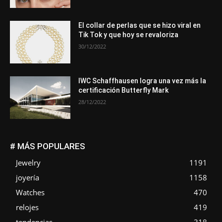
El collar de perlas que se hizo viral en
Tik Tok y que hoy se revaloriza
30/12/2022
IWC Schaffhausen logra una vez más la
certificación Butterfly Mark
28/12/2022
# MÁS POPULARES
Jewelry
1191
joyería
1158
Watches
470
relojes
419
tendencias
318