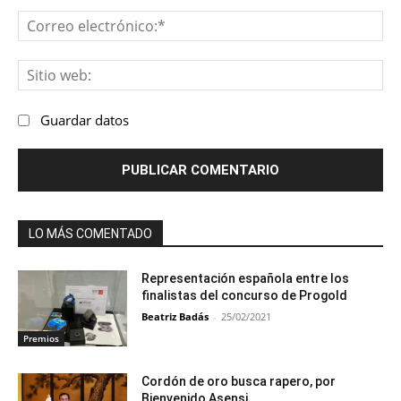
Co
ele
Sit
we
Guardar datos
LO MÁS COMENTADO
Representación española entre los
finalistas del concurso de Progold
Beatriz Badás
-
25/02/2021
Premios
Cordón de oro busca rapero, por
Bienvenido Asensi