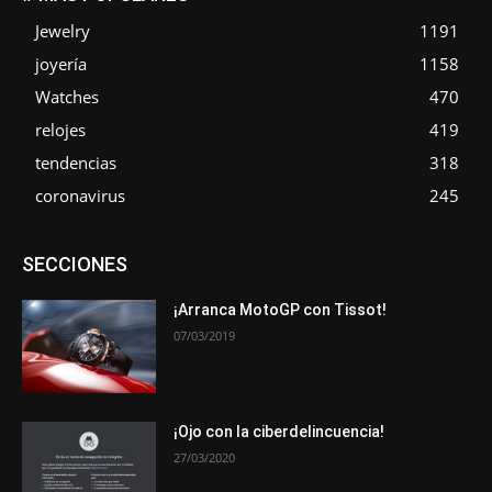
Jewelry
1191
joyería
1158
Watches
470
relojes
419
tendencias
318
coronavirus
245
Asociaciones
Empresa
En tendencia
Entrevistas
SECCIONES
Eventos
Exposiciones
Ferias
Formación
In memoriam
La Pluma de Pedro Pérez
Metales
Novedades
Opiniones
Premios
Secciones
Sucesos
¡Arranca MotoGP con Tissot!
07/03/2019
Más
¡Ojo con la ciberdelincuencia!
27/03/2020