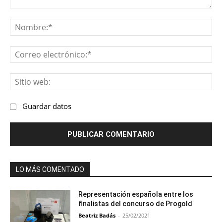
Comentario:
No
Co
ele
Sit
we
Guardar datos
LO MÁS COMENTADO
Representación española entre los
finalistas del concurso de Progold
Beatriz Badás
-
25/02/2021