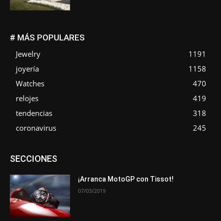
# MÁS POPULARES
Jewelry
1191
joyería
1158
Watches
470
relojes
419
tendencias
318
coronavirus
245
Asociaciones
Empresa
En tendencia
Entrevistas
SECCIONES
Eventos
Exposiciones
Ferias
Formación
In memoriam
La Pluma de Pedro Pérez
Metales
Novedades
Opiniones
Premios
Secciones
Sucesos
¡Arranca MotoGP con Tissot!
07/03/2019
Más