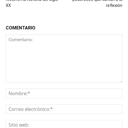
XX
reflexión
COMENTARIO
Comentario:
No
Co
ele
Sit